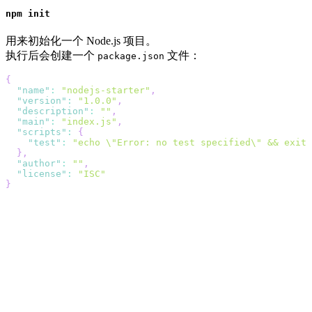
npm init
用来初始化一个 Node.js 项目。
执行后会创建一个
文件：
package.json
{
"name"
:
"nodejs-starter"
,
"version"
:
"1.0.0"
,
"description"
:
""
,
"main"
:
"index.js"
,
"scripts"
:
{
"test"
:
"echo \"Error: no test specified\" && exit 
}
,
"author"
:
""
,
"license"
:
"ISC"
}