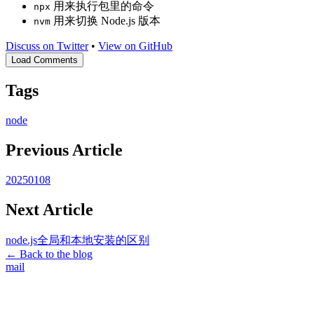
用来执行包里的命令
npx
用来切换 Node.js 版本
nvm
Discuss on Twitter
•
View on GitHub
Load Comments
Tags
node
Previous Article
20250108
Next Article
node.js全局和本地安装的区别
← Back to the blog
mail