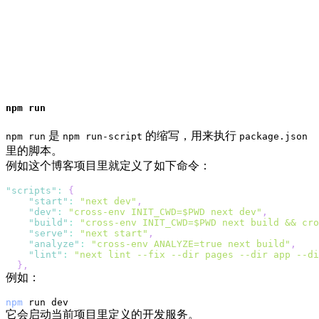
npm run
是
的缩写，用来执行
npm run
npm run-script
package.json
里的脚本。
例如这个博客项目里就定义了如下命令：
"scripts"
:
{
"start"
:
"next dev"
,
"dev"
:
"cross-env INIT_CWD=$PWD next dev"
,
"build"
:
"cross-env INIT_CWD=$PWD next build && cro
"serve"
:
"next start"
,
"analyze"
:
"cross-env ANALYZE=true next build"
,
"lint"
:
"next lint --fix --dir pages --dir app --di
}
,
例如：
npm
它会启动当前项目里定义的开发服务。