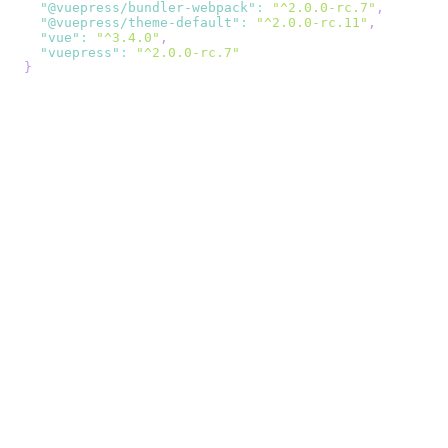
"@vuepress/bundler-webpack"
:
"^2.0.0-rc.7"
,
"@vuepress/theme-default"
:
"^2.0.0-rc.11"
,
"vue"
:
"^3.4.0"
,
"vuepress"
:
"^2.0.0-rc.7"
}