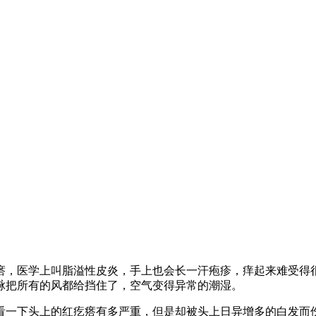
瘩，医学上叫脂溢性皮炎，手上也会长一汗疱疹，痒起来难受得
脉把所有的风都给挡住了，空气变得异常的潮湿。
看一下头上的红疙瘩有多严重，但是却被头上日异增多的白发而