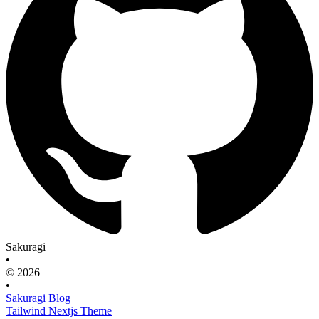
Sakuragi
•
© 2026
•
Sakuragi Blog
Tailwind Nextjs Theme