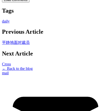
Tags
daily
Previous Article
平静地面对裁员
Next Article
Cross
← Back to the blog
mail