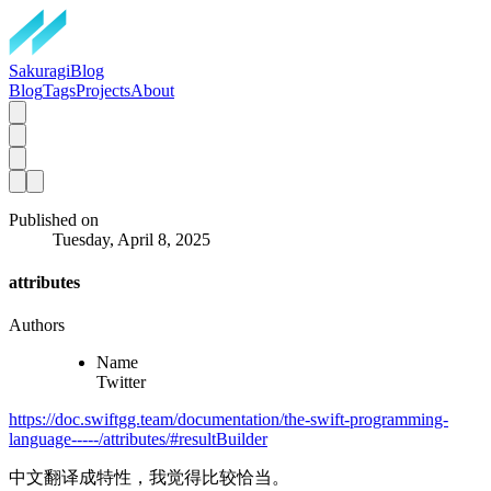
SakuragiBlog
Blog
Tags
Projects
About
Published on
Tuesday, April 8, 2025
attributes
Authors
Name
Twitter
https://doc.swiftgg.team/documentation/the-swift-programming-
language-----/attributes/#resultBuilder
中文翻译成特性，我觉得比较恰当。