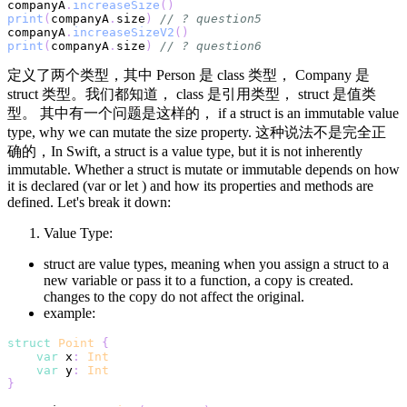
companyA
.
increaseSize
(
)
print
(
companyA
.
size
)
// ? question5
companyA
.
increaseSizeV2
(
)
print
(
companyA
.
size
)
// ? question6
定义了两个类型，其中 Person 是 class 类型， Company 是
struct 类型。我们都知道， class 是引用类型， struct 是值类
型。 其中有一个问题是这样的， if a struct is an immutable value
type, why we can mutate the size property. 这种说法不是完全正
确的，In Swift, a struct is a value type, but it is not inherently
immutable. Whether a struct is mutate or immutable depends on how
it is declared (var or let ) and how its properties and methods are
defined. Let's break it down:
Value Type:
struct are value types, meaning when you assign a struct to a
new variable or pass it to a function, a copy is created.
changes to the copy do not affect the original.
example:
struct
Point
{
var
 x
:
Int
var
 y
:
Int
}