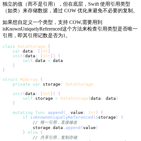
独立的值（而不是引用），但在底层，Swift 使用引用类型
（如类）来存储数据，通过 COW 优化来避免不必要的复制。
如果想自定义一个类型，支持 COW,需要用到
isKnownUniquelyReferenced这个方法来检查引用类型是否唯一
引用，即其引用记数是否为1。
class
DataStorage
{
var
 data
:
[
Int
]
init
(
data
:
[
Int
]
)
{
self
.
data 
=
}
}
struct
MyArray
{
private
var
 storage
:
DataStorage
init
(
data
:
[
Int
]
)
{
self
.
storage 
=
DataStorage
(
data
:
 data
)
}
mutating
func
append
(
_
 value
:
Int
)
{
if
isKnownUniquelyReferenced
(
&
storage
)
{
// 唯一引用，直接修改
            storage
.
data
.
append
(
value
)
}
else
{
// 共享引用，复制存储