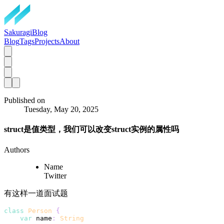
SakuragiBlog
Blog
Tags
Projects
About
Published on
Tuesday, May 20, 2025
struct是值类型，我们可以改变struct实例的属性吗
Authors
Name
Twitter
有这样一道面试题
class
Person
{
var
 name
:
String