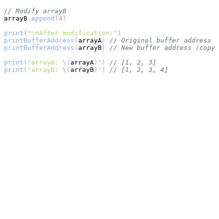
// Modify arrayB
arrayB
.
append
(
4
)
print
(
"\nAfter modification:"
)
printBufferAddress
(
arrayA
)
// Original buffer address
printBufferAddress
(
arrayB
)
// New buffer address (copy 
print
(
"arrayA: 
\(
arrayA
)
"
)
// [1, 2, 3]
print
(
"arrayB: 
\(
arrayB
)
"
)
// [1, 2, 3, 4]