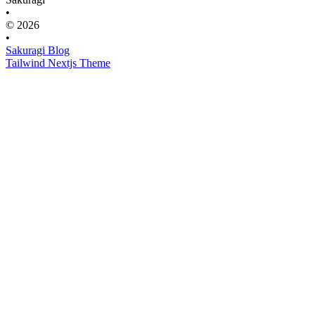
•
© 2026
•
Sakuragi Blog
Tailwind Nextjs Theme