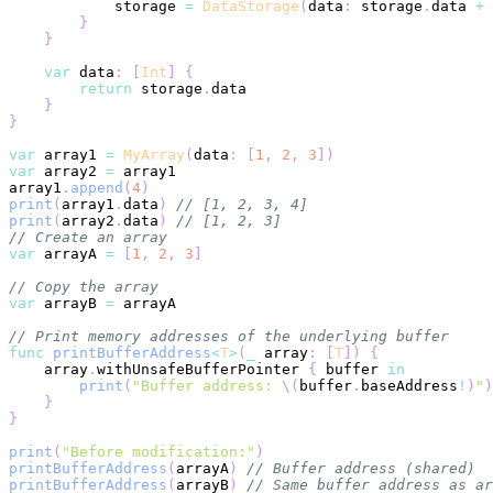
            storage 
=
DataStorage
(
data
:
 storage
.
data 
+
}
}
var
 data
:
[
Int
]
{
return
 storage
.
}
}
var
 array1 
=
MyArray
(
data
:
[
1
,
2
,
3
]
)
var
 array2 
=
array1
.
append
(
4
)
print
(
array1
.
data
)
// [1, 2, 3, 4]
print
(
array2
.
data
)
// [1, 2, 3]
// Create an array
var
 arrayA 
=
[
1
,
2
,
3
]
// Copy the array
var
 arrayB 
=
// Print memory addresses of the underlying buffer
func
printBufferAddress
<
T
>
(
_
 array
:
[
T
]
)
{
    array
.
withUnsafeBufferPointer 
{
 buffer 
in
print
(
"Buffer address: 
\(
buffer
.
baseAddress
!
)
"
)
}
}
print
(
"Before modification:"
)
printBufferAddress
(
arrayA
)
// Buffer address (shared)
printBufferAddress
(
arrayB
)
// Same buffer address as ar