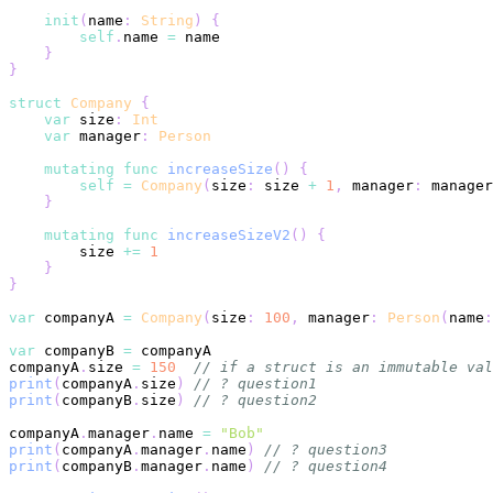
init
(
name
:
String
)
{
self
.
name 
=
}
}
struct
Company
{
var
 size
:
Int
var
 manager
:
Person
mutating
func
increaseSize
(
)
{
self
=
Company
(
size
:
 size 
+
1
,
 manager
:
 manager
}
mutating
func
increaseSizeV2
(
)
{
        size 
+=
1
}
}
var
 companyA 
=
Company
(
size
:
100
,
 manager
:
Person
(
name
:
var
 companyB 
=
companyA
.
size 
=
150
// if a struct is an immutable val
print
(
companyA
.
size
)
// ? question1
print
(
companyB
.
size
)
// ? question2
companyA
.
manager
.
name 
=
"Bob"
print
(
companyA
.
manager
.
name
)
// ? question3
print
(
companyB
.
manager
.
name
)
// ? question4