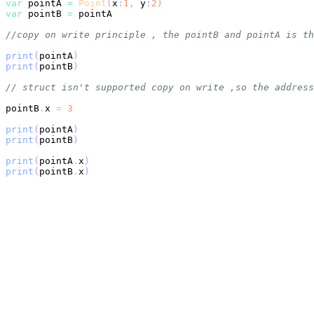
var
 pointA 
=
Point
(
x
:
1
,
 y
:
2
)
var
 pointB 
=
//copy on write principle , the pointB and pointA is th
print
(
pointA
)
print
(
pointB
)
// struct isn't supported copy on write ,so the address
pointB
.
x 
=
3
print
(
pointA
)
print
(
pointB
)
print
(
pointA
.
x
)
print
(
pointB
.
x
)